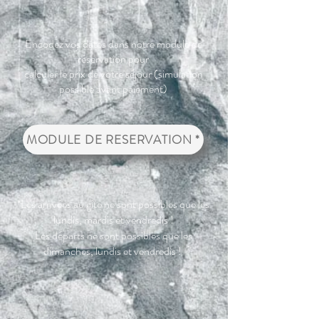
Encodez vos dates dans notre module de
réservation pour
calculer le prix de votre séjour (simulation
possible avant paiement)
MODULE DE RESERVATION *
*Les arrivées au gîte ne sont possibles que les
lundis, mardis et vendredis !
Les départs ne sont possibles que les
dimanches, lundis et vendredis !